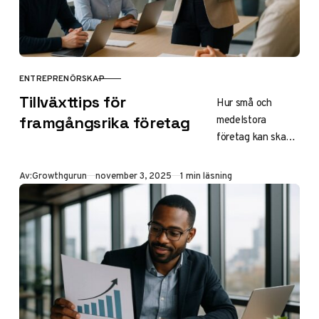
ENTREPRENÖRSKAP
KATEGORI
Tillväxttips för
Hur små och
medelstora
framgångsrika företag
företag kan skapa
hållbar tillväxt
genom smart
Publicerad
Av:
Growthgurun
november 3, 2025
1 min läsning
marknadsföring
och strategiska
satsningar.