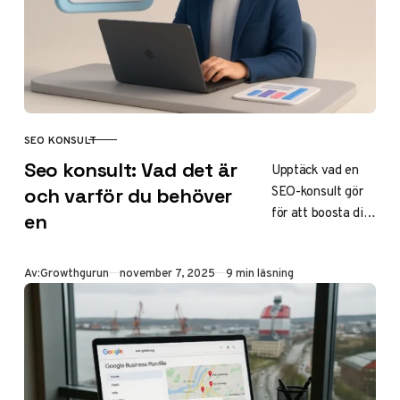
SEO KONSULT
KATEGORI
Seo konsult: Vad det är
Upptäck vad en
SEO-konsult gör
och varför du behöver
för att boosta din
en
webbplats
synlighet på
Publicerad
Av:
Growthgurun
november 7, 2025
9 min läsning
Google och Bing.
Lär dig välja rätt
expert i Sverige,
kostnader 2025,
trender som AI
och steg-för-steg