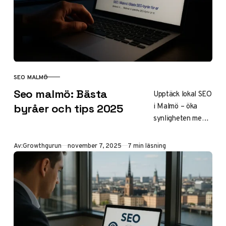
och länkar för
maximal ROI.
SEO MALMÖ
KATEGORI
Seo malmö: Bästa
Upptäck lokal SEO
i Malmö – öka
byråer och tips 2025
synligheten med
50% genom
Google Business
Publicerad
Av:
Growthgurun
november 7, 2025
7 min läsning
och AI-verktyg.
Välj toppbyråer
som Synlighet och
Mild med priser
från 10 000
SEK/mån.