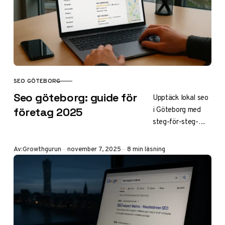
vägledning för
samarbete. Öka
din organiska
trafik effektivt!
SEO GÖTEBORG
KATEGORI
Seo göteborg: guide för
Upptäck lokal seo
i Göteborg med
företag 2025
steg-för-steg-
guide för
optimering,
Publicerad
Av:
Growthgurun
november 7, 2025
8 min läsning
trender 2025 och
tips på byråer.
Öka din synlighet
och trafik med
exempel på GBP-
setup, on-page