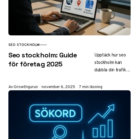
Strategier, trender
och ROI för SMB i
Öresundsregionen
.
SEO STOCKHOLM
KATEGORI
Seo stockholm: Guide
Upptäck hur seo
stockholm kan
för företag 2025
dubbla din trafik
och ge dig en
fördel i den lokala
Publicerad
Av:
Growthgurun
november 6, 2025
7 min läsning
marknaden. Lär
dig välja rätt seo-
byrå, optimera
lokal sökning och
undvika vanliga
misstag för
maximal synlighet