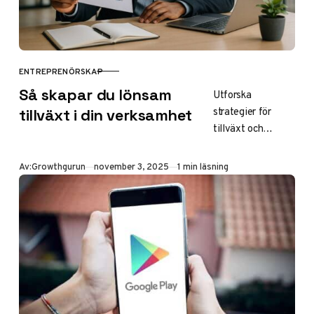
ENTREPRENÖRSKAP
KATEGORI
Så skapar du lönsam
Utforska
strategier för
tillväxt i din verksamhet
tillväxt och
marknadsföring
som hjälper små
Publicerad
Av:
Growthgurun
november 3, 2025
1 min läsning
och medelstora
företag att nå
framgång och
expandera sin
verksamhet.