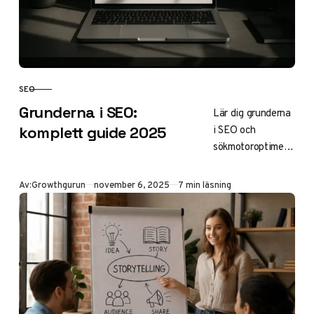
och ROI.
SEO
KATEGORI
Grunderna i SEO:
Lär dig grunderna
i SEO och
komplett guide 2025
sökmotoroptimerin
g. Upptäck hur on-
page, off-page
Publicerad
Av:
Growthgurun
november 6, 2025
7 min läsning
och teknisk SEO
fungerar,
sökordsanalys,
verktyg och
strategier för
högre ranking i
Google. Perfekt