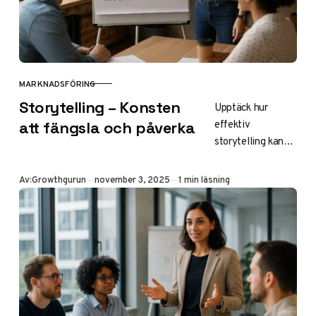
för nybörjare och
företag i Sverige.
MARKNADSFÖRING
KATEGORI
Storytelling – Konsten
Upptäck hur
effektiv
att fängsla och påverka
storytelling kan
förvandla din
marknadsföring
Publicerad
Av:
Growthgurun
november 3, 2025
1 min läsning
och skapa
starkare
förbindelser med
din publik.