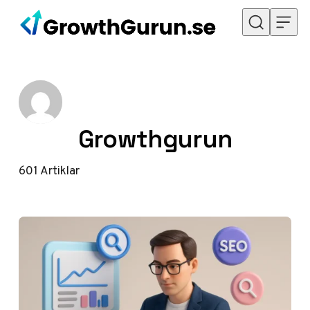
Hoppa till innehåll
Growthgurun
601
Artiklar