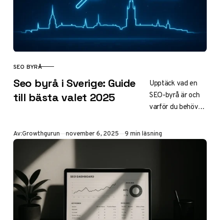
på Google 2025.
SEO BYRÅ
KATEGORI
Seo byrå i Sverige: Guide
Upptäck vad en
SEO-byrå är och
till bästa valet 2025
varför du behöver
en 2025. Läs om
tjänster, priser 10
Publicerad
Av:
Growthgurun
november 6, 2025
9 min läsning
000–50 000
SEK/mån, trender
som AI och E-E-A-
T, plus toppbyråer
i Stockholm,
Göteborg och mer
för ökad synlighet