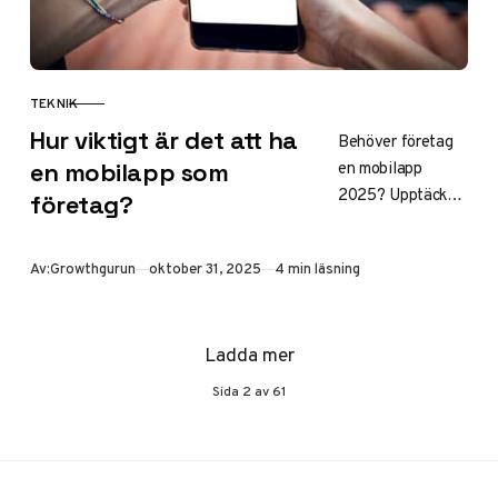
TEKNIK
KATEGORI
Hur viktigt är det att ha
Behöver företag
en mobilapp
en mobilapp som
2025? Upptäck
företag?
när en app lönar
sig, när
Publicerad
Av:
Growthgurun
oktober 31, 2025
4 min läsning
mobilanpassad
webb räcker – och
hur du bäst når
Ladda mer
dina kunder i
mobilen.
Sida
2
av
61