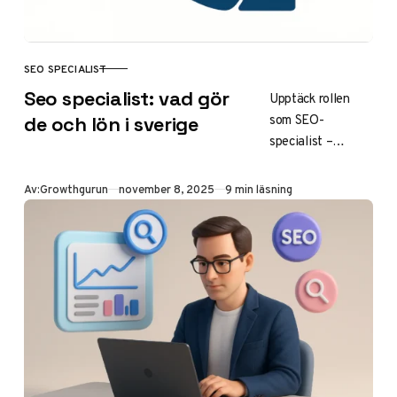
optimering för
svenska sajter.
SEO SPECIALIST
KATEGORI
Seo specialist: vad gör
Upptäck rollen
som SEO-
de och lön i sverige
specialist –
dagliga uppgifter,
lön från 30 000–
Publicerad
Av:
Growthgurun
november 8, 2025
9 min läsning
70 000 kr,
karriärväg och hur
de driver
företagsväxt
genom ökad
synlighet i
Google. Få tips på
att anlita en i
Stockholm,
Göteborg eller