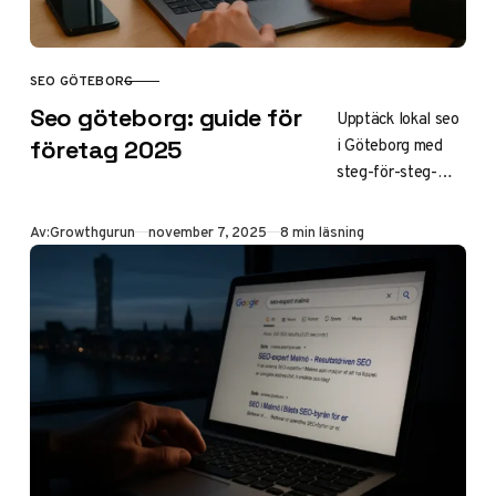
SEO GÖTEBORG
KATEGORI
Seo göteborg: guide för
Upptäck lokal seo
i Göteborg med
företag 2025
steg-för-steg-
guide för
optimering,
Publicerad
Av:
Growthgurun
november 7, 2025
8 min läsning
trender 2025 och
tips på byråer.
Öka din synlighet
och trafik med
exempel på GBP-
setup, on-page
och länkar för
maximal ROI.