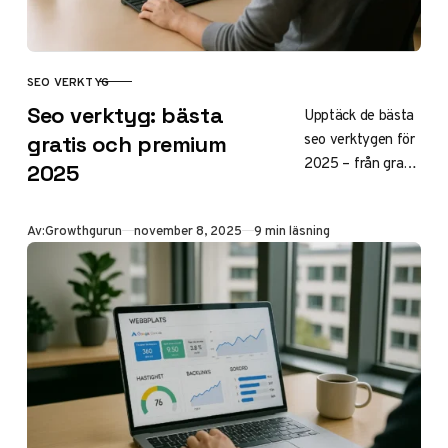
SEO VERKTYG
KATEGORI
Seo verktyg: bästa
Upptäck de bästa
seo verktygen för
gratis och premium
2025 – från gratis
2025
alternativ som
Google Search
Publicerad
Av:
Growthgurun
november 8, 2025
9 min läsning
Console och
Analytics till
premium som
Ahrefs och
Semrush.
Optimera din
webbplats,
analysera sökord
och öka organisk