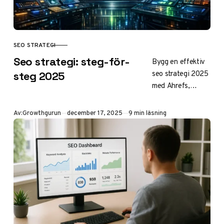
trender.
SEO STRATEGI
KATEGORI
Seo strategi: steg-för-
Bygg en effektiv
seo strategi 2025
steg 2025
med Ahrefs,
sökordsanalys,
klustring och
Publicerad
Av:
Growthgurun
december 17, 2025
9 min läsning
konkurrentluckor.
Steg-för-steg-
guide för högre
ranking, mer trafik
och ROI. Börja nu!