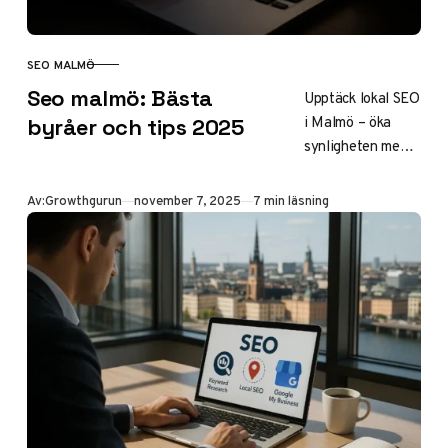
SEO MALMÖ
KATEGORI
Seo malmö: Bästa
Upptäck lokal SEO
i Malmö – öka
byråer och tips 2025
synligheten med
50% genom
Google Business
Publicerad
Av:
Growthgurun
november 7, 2025
7 min läsning
och AI-verktyg.
Välj toppbyråer
som Synlighet och
Mild med priser
från 10 000
SEK/mån.
Strategier, trender
och ROI för SMB i
Öresundsregionen
.