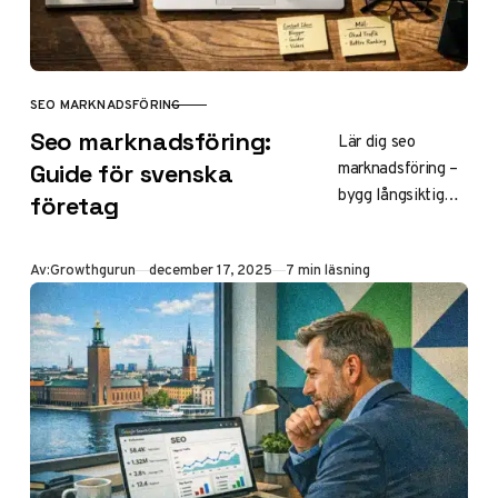
SEO MARKNADSFÖRING
KATEGORI
Seo marknadsföring:
Lär dig seo
marknadsföring –
Guide för svenska
bygg långsiktig
företag
synlighet i Google
utan annonser.
Publicerad
Av:
Growthgurun
december 17, 2025
7 min läsning
Strategier, SEO vs
SEM, trender
2025 och tips för
e-handel, lokal
SEO och affiliate
för svenska
företag.