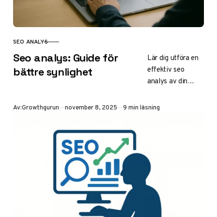
trafik med
datadrivna
insikter för
småföretag och e-
SEO ANALYS
KATEGORI
handel.
Seo analys: Guide för
Lär dig utföra en
effektiv seo
bättre synlighet
analys av din
webbplats.
Upptäck steg-för-
Publicerad
Av:
Growthgurun
november 8, 2025
9 min läsning
steg-guide,
verktyg som
Google Search
Console och tips
för teknisk, on-
page och off-page
SEO. Öka organisk
trafik upp till
200% med rätt