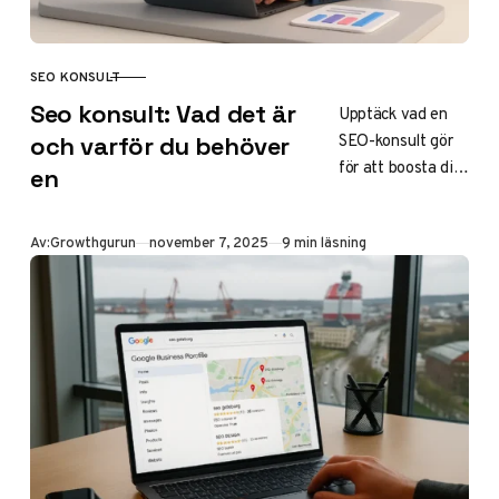
Malmö.
SEO KONSULT
KATEGORI
Seo konsult: Vad det är
Upptäck vad en
SEO-konsult gör
och varför du behöver
för att boosta din
en
webbplats
synlighet på
Publicerad
Av:
Growthgurun
november 7, 2025
9 min läsning
Google och Bing.
Lär dig välja rätt
expert i Sverige,
kostnader 2025,
trender som AI
och steg-för-steg
vägledning för
samarbete. Öka
din organiska
trafik effektivt!