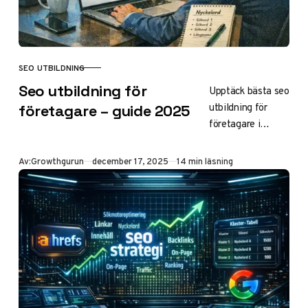
SEO UTBILDNING
KATEGORI
Seo utbildning för
Upptäck bästa seo
utbildning för
företagare – guide 2025
företagare i
Sverige 2025.
Jämför kurser i
Publicerad
Av:
Growthgurun
december 17, 2025
14 min läsning
Stockholm,
Göteborg, Malmö,
YH, distans och
WordPress. Lär
dig optimera
sajten själv och
spara
byråkostnader –
praktiska råd och