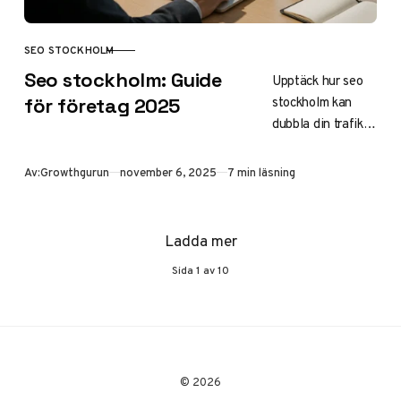
SEO STOCKHOLM
KATEGORI
Seo stockholm: Guide
Upptäck hur seo
stockholm kan
för företag 2025
dubbla din trafik
och ge dig en
fördel i den lokala
Publicerad
Av:
Growthgurun
november 6, 2025
7 min läsning
marknaden. Lär
dig välja rätt seo-
byrå, optimera
Ladda mer
lokal sökning och
Sida
1
av
10
undvika vanliga
misstag för
maximal synlighet
på Google 2025.
© 2026