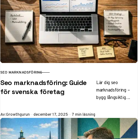
SEO MARKNADSFÖRING
KATEGORI
Seo marknadsföring: Guide
Lär dig seo
marknadsföring –
för svenska företag
bygg långsiktig
synlighet i Google
utan annonser.
Publicerad
Av:
Growthgurun
december 17, 2025
7 min läsning
Strategier, SEO vs
SEM, trender 2025
och tips för e-