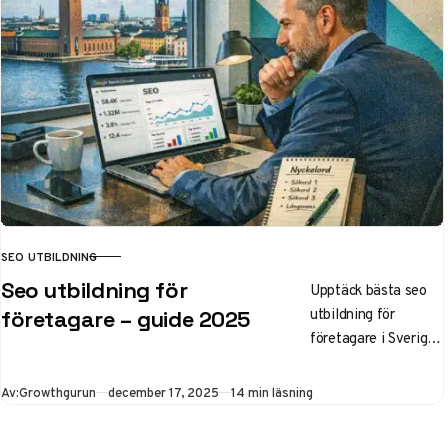
handel, lokal SEO
och affiliate för
svenska företag.
SEO UTBILDNING
KATEGORI
Seo utbildning för
Upptäck bästa seo
utbildning för
företagare – guide 2025
företagare i Sverige
2025. Jämför kurser
i Stockholm,
Publicerad
Av:
Growthgurun
december 17, 2025
14 min läsning
Göteborg, Malmö,
YH, distans och