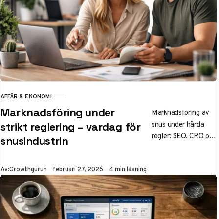
AFFÄR & EKONOMI
KATEGORI
Marknadsföring under
Marknadsföring av
snus under hårda
strikt reglering – vardag för
regler: SEO, CRO och
snusindustrin
affiliates som driver
tillväxt när betalda
Publicerad
Av:
Growthgurun
februari 27, 2026
4 min läsning
annonser är
förbjudna.