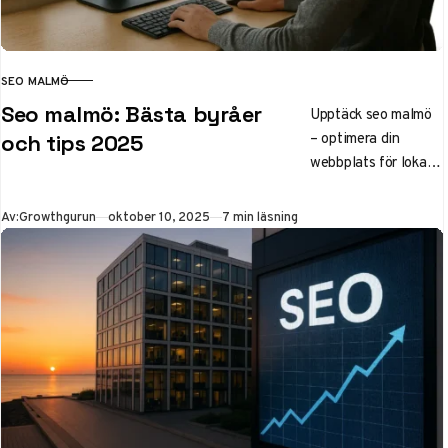
SEO MALMÖ
KATEGORI
Seo malmö: Bästa byråer
Upptäck seo malmö
– optimera din
och tips 2025
webbplats för lokal
synlighet i Google.
Vi listar topp SEO-
Publicerad
Av:
Growthgurun
oktober 10, 2025
7 min läsning
byråer som Mild.se
och Synlighet.se,
strategier för
företag, kurser och
AI-trender för 2025.
Få fler leads med
kostnadseffektiv
lokal SEO.