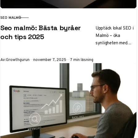
SEO MALMÖ
KATEGORI
Seo malmö: Bästa byråer
Upptäck lokal SEO i
Malmö – öka
och tips 2025
synligheten med
50% genom Google
Business och AI-
Publicerad
Av:
Growthgurun
november 7, 2025
7 min läsning
verktyg. Välj
toppbyråer som
Synlighet och Mild
med priser från 10
000 SEK/mån.
Strategier, trender
och ROI för SMB i
Öresundsregionen.