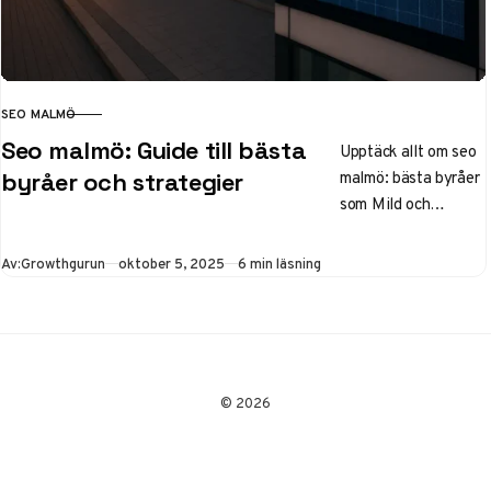
SEO MALMÖ
KATEGORI
Seo malmö: Guide till bästa
Upptäck allt om seo
malmö: bästa byråer
byråer och strategier
som Mild och
Synlighet, lokal SEO-
tips för företag,
Publicerad
Av:
Growthgurun
oktober 5, 2025
6 min läsning
kurser och kostnader.
Öka din synlighet
med 50% organisk
trafik i Skåne – läs
guiden nu!
© 2026