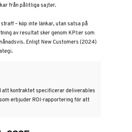
ar från pålitliga sajter.
traff – köp inte länkar, utan satsa på
Mätning av resultat sker genom KPI:er som
e månadsvis. Enligt New Customers (2024)
ategi.
ll att kontraktet specificerar deliverables
r som erbjuder ROI-rapportering för att