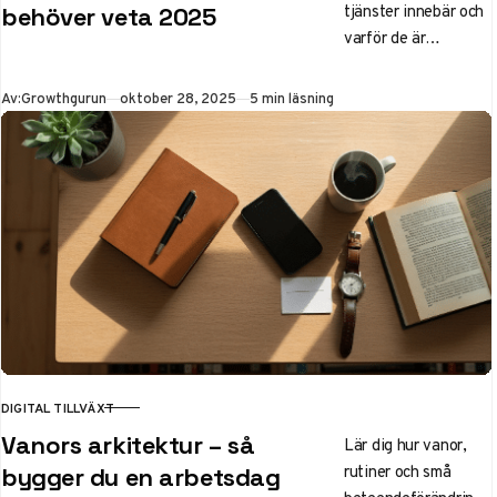
tjänster innebär och
behöver veta 2025
varför de är
nödvändiga för
svenska företag
Publicerad
Av:
Growthgurun
oktober 28, 2025
5 min läsning
2025. Lär dig typer
som on-page och
lokal seo, kostnader
samt trender med
AI-integration för
ökad synlighet och
organisk trafik.
DIGITAL TILLVÄXT
KATEGORI
Vanors arkitektur – så
Lär dig hur vanor,
rutiner och små
bygger du en arbetsdag