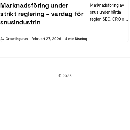
Marknadsföring under
Marknadsföring av
snus under hårda
strikt reglering – vardag för
regler: SEO, CRO och
snusindustrin
affiliates som driver
tillväxt när betalda
Publicerad
Av:
Growthgurun
februari 27, 2026
4 min läsning
annonser är
förbjudna.
© 2026