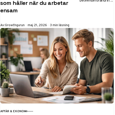
beteendeförändringa
som håller när du arbetar
r kan skapa en mer
ensam
hållbar och
fokuserad arbetsdag
för dig som arbetar
Publicerad
Av:
Growthgurun
maj 21, 2026
3 min läsning
ensam eller
hemifrån.
AFFÄR & EKONOMI
KATEGORI