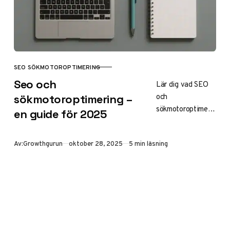
webbplats i
Sverige.
SEO SÖKMOTOROPTIMERING
KATEGORI
Seo och
Lär dig vad SEO
och
sökmotoroptimering –
sökmotoroptimerin
en guide för 2025
g är, med
grunderna i on-
Publicerad
Av:
Growthgurun
oktober 28, 2025
5 min läsning
page, off-page
och teknisk
optimering.
Upptäck tips för
2025, E-E-A-T
och hur du ökar
organisk trafik i