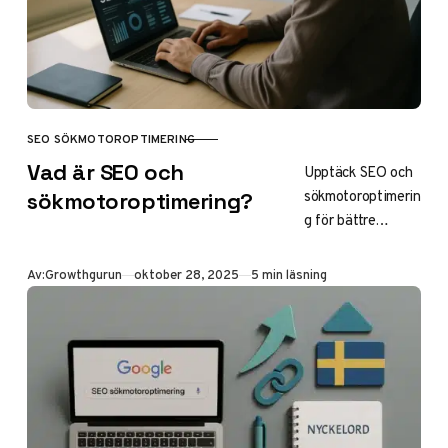
SEO SÖKMOTOROPTIMERING
KATEGORI
Vad är SEO och
Upptäck SEO och
sökmotoroptimerin
sökmotoroptimering?
g för bättre
synlighet på
Google. Lär dig
Publicerad
Av:
Growthgurun
oktober 28, 2025
5 min läsning
grunderna,
tekniska tips, on-
page/off-page-
strategier och
trender för 2025.
Få mer organisk
trafik till din