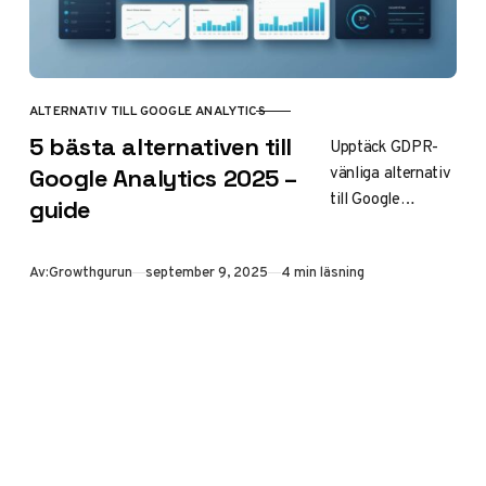
ALTERNATIV TILL GOOGLE ANALYTICS
KATEGORI
5 bästa alternativen till
Upptäck GDPR-
vänliga alternativ
Google Analytics 2025 –
till Google
guide
Analytics 2025.
Jämförelse av
Publicerad
Av:
Growthgurun
september 9, 2025
4 min läsning
ledande verktyg
för webbanalys
med fokus på
dataskydd,
användarvänlighe
t och
funktionalitet för
framtidens behov.