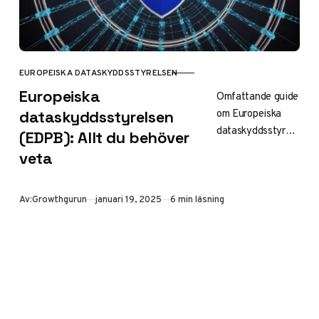
EUROPEISKA DATASKYDDSSTYRELSEN
KATEGORI
Europeiska
Omfattande guide
om Europeiska
dataskyddsstyrelsen
dataskyddsstyrels
(EDPB): Allt du behöver
en: funktion,
veta
ansvar,
samarbeten och
framtida
Publicerad
Av:
Growthgurun
januari 19, 2025
6 min läsning
utmaningar inom
dataskydd och
personlig
integritet i EU.