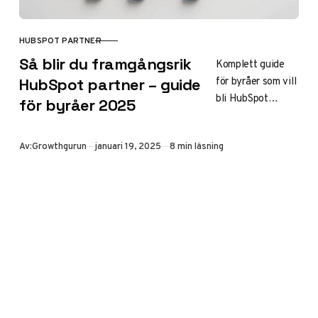
HUBSPOT PARTNER
KATEGORI
Så blir du framgångsrik
Komplett guide
för byråer som vill
HubSpot partner – guide
bli HubSpot
för byråer 2025
partner. Lär dig
om certifieringar,
Publicerad
Av:
Growthgurun
januari 19, 2025
8 min läsning
kostnader och
fördelar.
Maximera din
digitala byrås
tillväxt med
HubSpot.