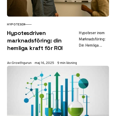
HYPOTESER
KATEGORI
Hypotesdriven
Hypoteser inom
Marknadsföring:
marknadsföring: din
Din Hemliga
hemliga kraft för ROI
Superkraft för
Tillväxt
Publicerad
Av:
Growthgurun
maj 16, 2025
9 min läsning
Innehållsförteckni
ng Introduktion till
hypotesdriven
marknadsföring
Vad är en hypotes
inom
marknadsföring?
Varför…