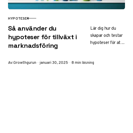
HYPOTESER
KATEGORI
Så använder du
Lär dig hur du
skapar och testar
hypoteser för tillväxt i
hypoteser för att
marknadsföring
optimera din
digitala
Publicerad
Av:
Growthgurun
januari 30, 2025
8 min läsning
marknadsföring.
Praktiska tips för
att öka
konverteringar
och nå bättre
resultat.