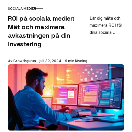
SOCIALA MEDIER
KATEGORI
ROI på sociala medier:
Lär dig mäta och
maximera ROI för
Mät och maximera
dina sociala
avkastningen på din
medier-insatser.
investering
Från KPI-
definition till
strategioptimering
Publicerad
Av:
Growthgurun
juli 22, 2024
6 min läsning
– få ut mer av din
investering.