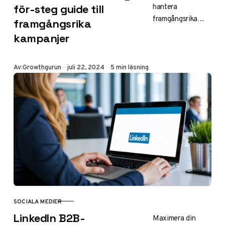
hantera
för-steg guide till
framgångsrika
framgångsrika
Facebook Ads-
kampanjer
kampanjer. Från
uppsättning till
optimering – en
Publicerad
Av:
Growthgurun
juli 22, 2024
5 min läsning
komplett guide för
marknadsförare.
SOCIALA MEDIER
KATEGORI
LinkedIn B2B-
Maximera din