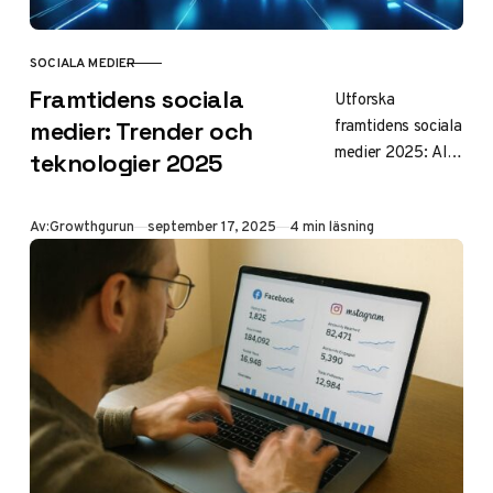
SOCIALA MEDIER
KATEGORI
Framtidens sociala
Utforska
framtidens sociala
medier: Trender och
medier 2025: AI,
teknologier 2025
AR, social
commerce och
Publicerad
Av:
Growthgurun
september 17, 2025
4 min läsning
hållbarhet. Få
insikter om
kommande trender
och teknologier
som formar nästa
generations
digitala landskap.