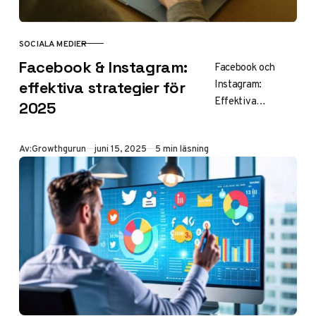
SOCIALA MEDIER
KATEGORI
Facebook & Instagram:
Facebook och
Instagram:
effektiva strategier för
Effektiva
2025
strategier för
dagens digitala
Publicerad
Av:
Growthgurun
juni 15, 2025
5 min läsning
marknadsföring I
den ständigt
föränderliga
världen av sociala
medier fortsätter
Facebook och…