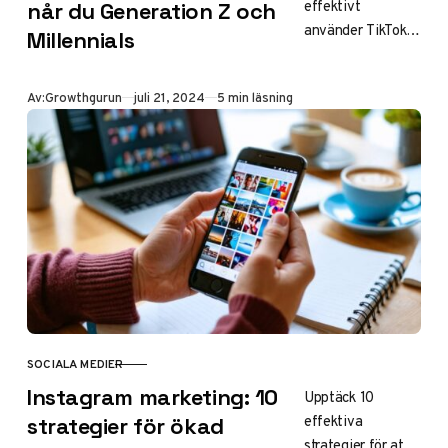
effektivt
når du Generation Z och
använder TikTok
Millennials
för att nå yngre
målgrupper. Från
Publicerad
Av:
Growthgurun
juli 21, 2024
5 min läsning
innehållsskapande
till annonsering –
allt du behöver
veta.
SOCIALA MEDIER
KATEGORI
Instagram marketing: 10
Upptäck 10
effektiva
strategier för ökad
strategier för att