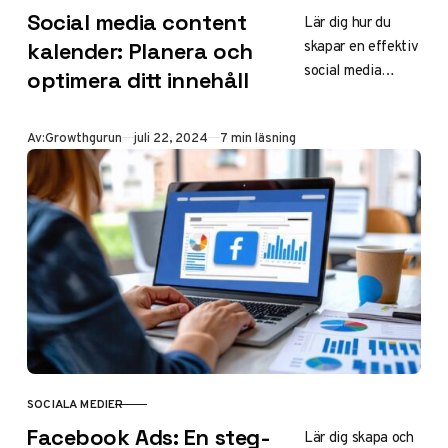
Social media content
Lär dig hur du
skapar en effektiv
kalender: Planera och
social media
optimera ditt innehåll
content kalender
för att planera
Publicerad
Av:
Growthgurun
juli 22, 2024
7 min läsning
och optimera ditt
innehåll. Öka
engagemang och
konsistens.
SOCIALA MEDIER
KATEGORI
Facebook Ads: En steg-
Lär dig skapa och