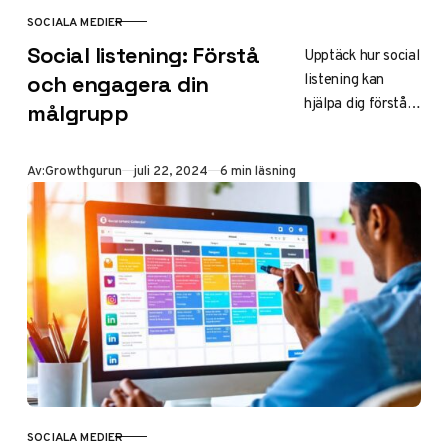
SOCIALA MEDIER
KATEGORI
Social listening: Förstå
Upptäck hur social
listening kan
och engagera din
hjälpa dig förstå
målgrupp
och engagera din
målgrupp bättre.
Publicerad
Av:
Growthgurun
juli 22, 2024
6 min läsning
Från verktygsval
till insiktsdriven
action.
SOCIALA MEDIER
KATEGORI