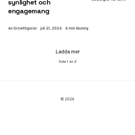
synlighet och
öka din synlighet
engagemang
och engagemang
på Instagram.
Från
Publicerad
Av:
Growthgurun
juli 21, 2024
6 min läsning
profiloptimering
till
shoppingfunktione
Ladda mer
r.
Sida
1
av
2
© 2026