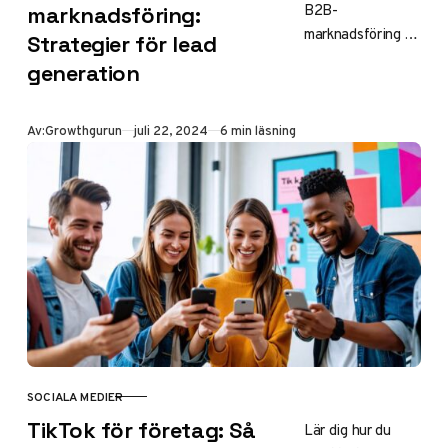
B2B-
marknadsföring:
marknadsföring på
Strategier för lead
LinkedIn med
generation
dessa effektiva
strategier.
Generera leads
Publicerad
Av:
Growthgurun
juli 22, 2024
6 min läsning
och bygg
professionella
relationer.
SOCIALA MEDIER
KATEGORI
TikTok för företag: Så
Lär dig hur du