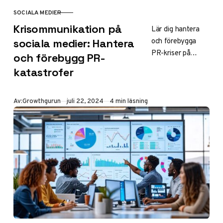
SOCIALA MEDIER
KATEGORI
Krisommunikation på
Lär dig hantera
och förebygga
sociala medier: Hantera
PR-kriser på
och förebygg PR-
sociala medier.
katastrofer
Från förberedelser
till återhämtning –
skydda ditt
Publicerad
Av:
Growthgurun
juli 22, 2024
4 min läsning
varumärke online.