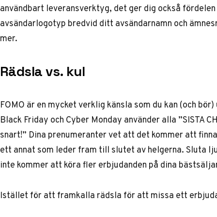
användbart leveransverktyg, det ger dig också fördelen a
avsändarlogotyp bredvid ditt avsändarnamn och ämnesrad 
mer.
Rädsla vs. kul
FOMO är en mycket verklig känsla som du kan (och bör) 
Black Friday och Cyber Monday använder alla ”SISTA C
snart!” Dina prenumeranter vet att det kommer att finn
ett annat som leder fram till slutet av helgerna. Sluta lj
inte kommer att köra fler erbjudanden på dina bästsäljan
Istället för att framkalla rädsla för att missa ett erbjud