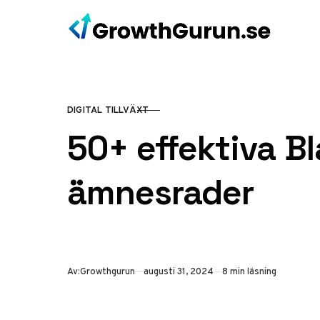
Hoppa till innehåll
DIGITAL TILLVÄXT
KATEGORI
50+ effektiva Bl
ämnesrader
Publicerad
Av:
Growthgurun
augusti 31, 2024
8 min läsning