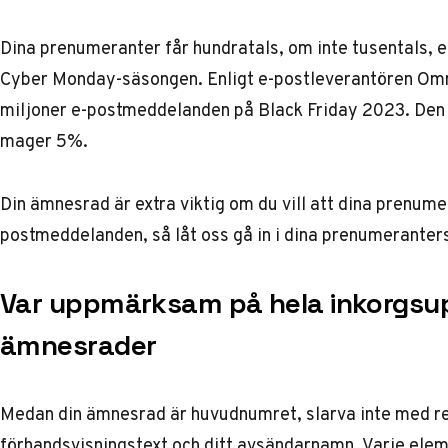
Dina prenumeranter får hundratals, om inte tusentals,
Cyber Monday-säsongen. Enligt e-postleverantören Om
miljoner e-postmeddelanden
på Black Friday 2023. Den
mager 5%.
Din ämnesrad är extra viktig om du vill att dina prenum
postmeddelanden, så låt oss gå in i dina prenumeranter
Var uppmärksam på hela inkorgsup
ämnesrader
Medan din ämnesrad är huvudnumret, slarva inte med res
förhandsvisningstext och ditt avsändarnamn. Varje eleme