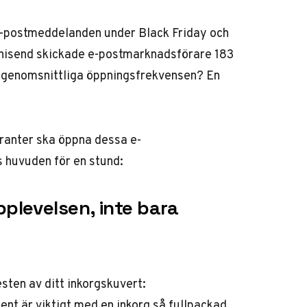
 e-postmeddelanden under Black Friday och
nisend skickade e-postmarknadsförare
183
 genomsnittliga öppningsfrekvensen? En
eranter ska öppna dessa e-
s huvuden för en stund:
plevelsen, inte bara
ten av ditt inkorgskuvert:
nt är viktigt med en inkorg så fullpackad