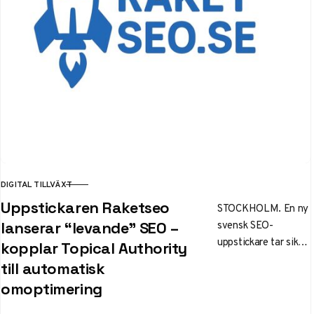
DIGITAL TILLVÄXT
KATEGORI
Uppstickaren Raketseo
STOCKHOLM. En ny
svensk SEO-
lanserar “levande” SEO –
uppstickare tar sikte
kopplar Topical Authority
på innehåll som
till automatisk
anpassar sig självt.
omoptimering
Raketseo.se lanserar
i dag en tjänst som…