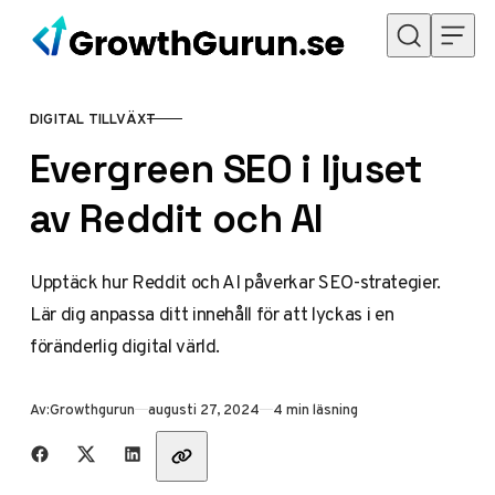
Hoppa till innehåll
DIGITAL TILLVÄXT
KATEGORI
Evergreen SEO i ljuset
av Reddit och AI
Upptäck hur Reddit och AI påverkar SEO-strategier.
Lär dig anpassa ditt innehåll för att lyckas i en
föränderlig digital värld.
Publicerad
Av:
Growthgurun
augusti 27, 2024
4 min läsning
Dela med vänner