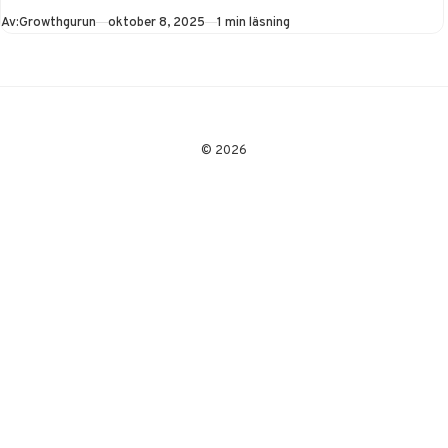
Publicerad
Av:
Growthgurun
oktober 8, 2025
1 min läsning
© 2026