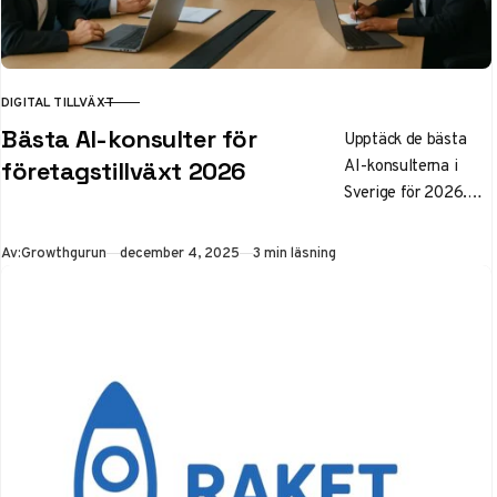
DIGITAL TILLVÄXT
KATEGORI
Bästa AI-konsulter för
Upptäck de bästa
AI-konsulterna i
företagstillväxt 2026
Sverige för 2026.
Rankning av topp 5
baserat på ROI,
Publicerad
Av:
Growthgurun
december 4, 2025
3 min läsning
GDPR-kompatibilitet
och tillväxt. Lär dig
hur du anlitar AI-
konsult för att
transformera ditt
företags
affärsprocesser och
öka effektiviteten
med 20-30%.