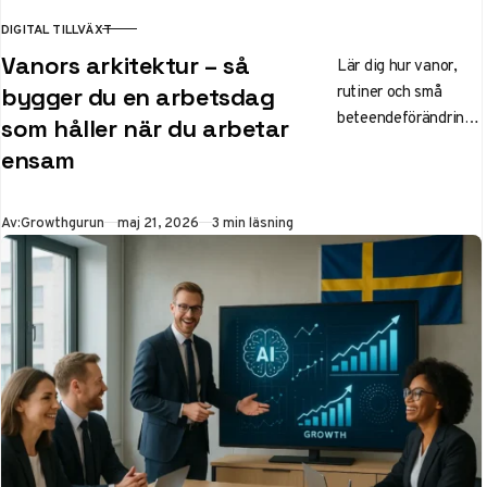
DIGITAL TILLVÄXT
KATEGORI
Vanors arkitektur – så
Lär dig hur vanor,
rutiner och små
bygger du en arbetsdag
beteendeförändringa
som håller när du arbetar
r kan skapa en mer
ensam
hållbar och
fokuserad arbetsdag
för dig som arbetar
Publicerad
Av:
Growthgurun
maj 21, 2026
3 min läsning
ensam eller
hemifrån.