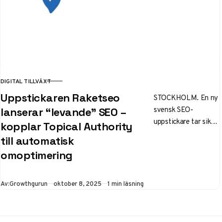
DIGITAL TILLVÄXT
KATEGORI
Uppstickaren Raketseo
STOCKHOLM. En ny
svensk SEO-
lanserar “levande” SEO –
uppstickare tar sikte
kopplar Topical Authority
på innehåll som
till automatisk
anpassar sig självt.
omoptimering
Raketseo.se lanserar
i dag en tjänst som…
Publicerad
Av:
Growthgurun
oktober 8, 2025
1 min läsning