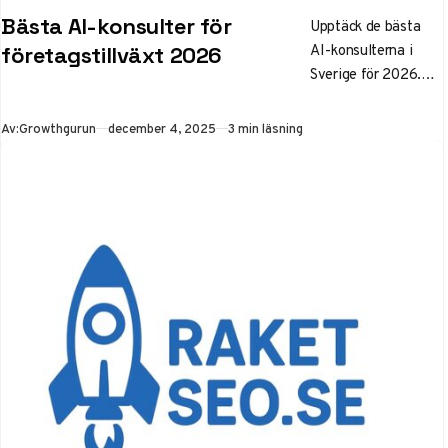
KATEGORI
Bästa AI-konsulter för
Upptäck de bästa
AI-konsulterna i
företagstillväxt 2026
Sverige för 2026.
Rankning av topp 5
baserat på ROI,
Publicerad
Av:
Growthgurun
december 4, 2025
3 min läsning
GDPR-kompatibilitet
och tillväxt. Lär dig
hur du anlitar AI-
konsult för att
transformera ditt
företags
affärsprocesser och
öka effektiviteten
med 20-30%.