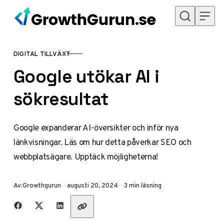
Hoppa till innehåll
DIGITAL TILLVÄXT
KATEGORI
Google utökar AI i
sökresultat
Google expanderar AI-översikter och inför nya
länkvisningar. Läs om hur detta påverkar SEO och
webbplatsägare. Upptäck möjligheterna!
Publicerad
Av:
Growthgurun
augusti 20, 2024
3 min läsning
Dela med vänner