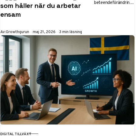
beteendeförändringa
som håller när du arbetar
r kan skapa en mer
ensam
hållbar och
fokuserad arbetsdag
för dig som arbetar
Publicerad
Av:
Growthgurun
maj 21, 2026
3 min läsning
ensam eller
hemifrån.
DIGITAL TILLVÄXT