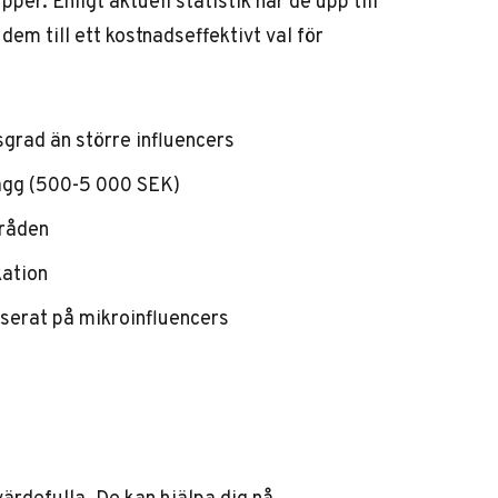
upper.
Enligt aktuell statistik
har de upp till
m till ett kostnadseffektivt val för
grad än större influencers
lägg (500-5 000 SEK)
mråden
kation
serat på mikroinfluencers
värdefulla. De kan hjälpa dig nå