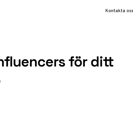
Kontakta os
nfluencers för ditt
5