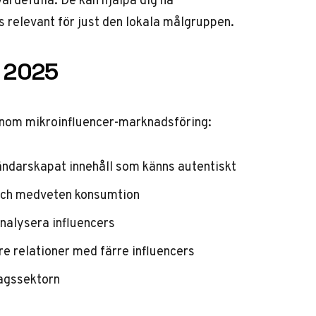
 relevant för just den lokala målgruppen.
s 2025
 inom mikroinfluencer-marknadsföring:
ändarskapat innehåll
som känns autentiskt
v och medveten konsumtion
analysera influencers
 relationer med färre influencers
agssektorn