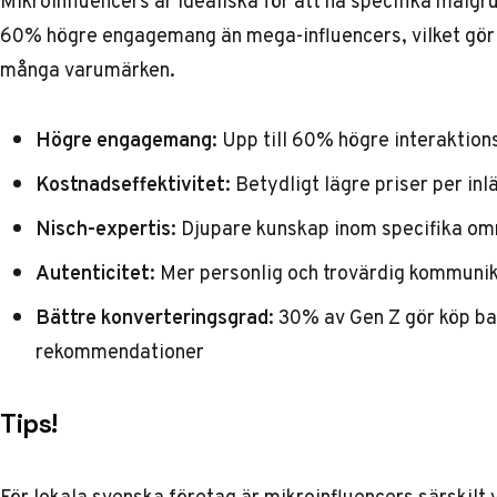
Mikroinfluencers är idealiska för att nå specifika målgr
60% högre engagemang än mega-influencers, vilket gör de
många varumärken.
Högre engagemang:
Upp till 60% högre interaktions
Kostnadseffektivitet:
Betydligt lägre priser per in
Nisch-expertis:
Djupare kunskap inom specifika o
Autenticitet:
Mer personlig och trovärdig kommuni
Bättre konverteringsgrad:
30% av Gen Z
gör köp ba
rekommendationer
Tips!
För lokala svenska företag är mikroinfluencers särskilt 