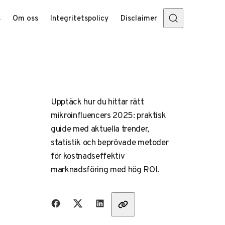
s
Om oss
Integritetspolicy
Disclaimer
Upptäck hur du hittar rätt
mikroinfluencers 2025: praktisk
guide med aktuella trender,
statistik och beprövade metoder
för kostnadseffektiv
marknadsföring med hög ROI.
Dela med vänner