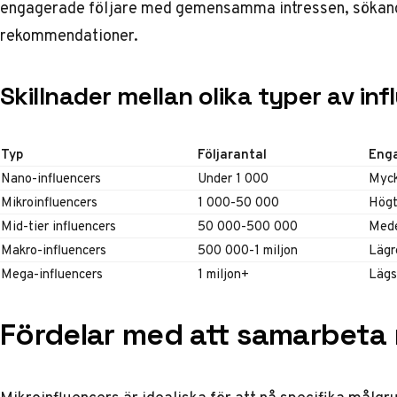
engagerade följare med gemensamma intressen, sökand
rekommendationer.
Skillnader mellan olika typer av in
Typ
Följarantal
Eng
Nano-influencers
Under 1 000
Myck
Mikroinfluencers
1 000-50 000
Hög
Mid-tier influencers
50 000-500 000
Med
Makro-influencers
500 000-1 miljon
Lägr
Mega-influencers
1 miljon+
Lägs
Fördelar med att samarbeta