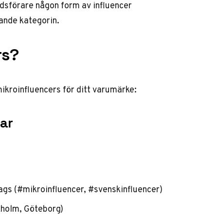
sförare någon form av influencer
ande kategorin.
rs?
mikroinfluencers för ditt varumärke:
ar
gs (#mikroinfluencer, #svenskinfluencer)
ckholm, Göteborg)