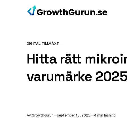
Hoppa till innehåll
DIGITAL TILLVÄXT
KATEGORI
Hitta rätt mikroi
varumärke 202
Publicerad
Av:
Growthgurun
september 18, 2025
4 min läsning