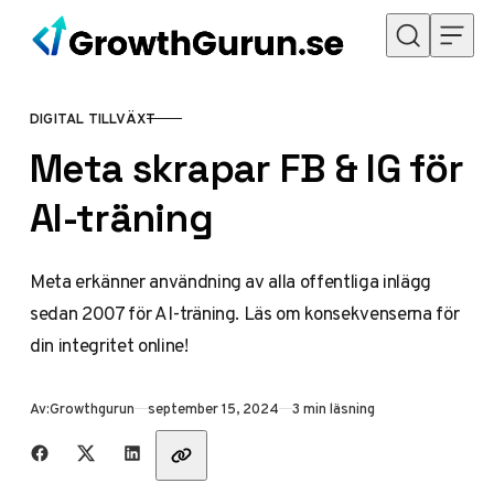
Hoppa till innehåll
DIGITAL TILLVÄXT
KATEGORI
Meta skrapar FB & IG för
AI-träning
Meta erkänner användning av alla offentliga inlägg
sedan 2007 för AI-träning. Läs om konsekvenserna för
din integritet online!
Publicerad
Av:
Growthgurun
september 15, 2024
3 min läsning
Dela med vänner