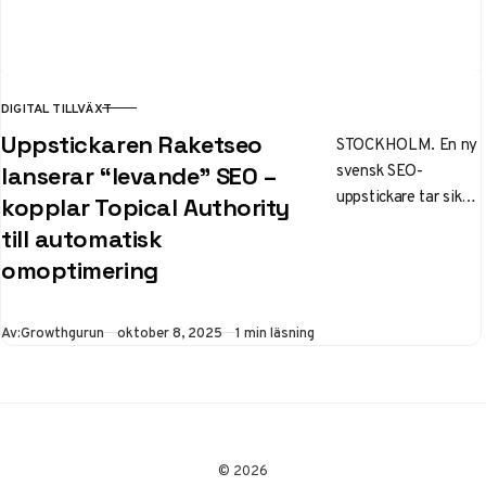
DIGITAL TILLVÄXT
KATEGORI
Uppstickaren Raketseo
STOCKHOLM. En ny
svensk SEO-
lanserar “levande” SEO –
uppstickare tar sikte
kopplar Topical Authority
på innehåll som
till automatisk
anpassar sig självt.
omoptimering
Raketseo.se lanserar
i dag en tjänst som…
Publicerad
Av:
Growthgurun
oktober 8, 2025
1 min läsning
© 2026