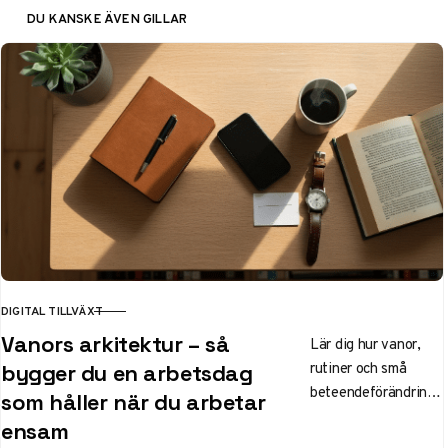
DU KANSKE ÄVEN GILLAR
DIGITAL TILLVÄXT
KATEGORI
Vanors arkitektur – så
Lär dig hur vanor,
rutiner och små
bygger du en arbetsdag
beteendeförändringa
som håller när du arbetar
r kan skapa en mer
ensam
hållbar och