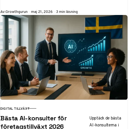
fokuserad arbetsdag
för dig som arbetar
Publicerad
Av:
Growthgurun
maj 21, 2026
3 min läsning
ensam eller
hemifrån.
DIGITAL TILLVÄXT
KATEGORI
Bästa AI-konsulter för
Upptäck de bästa
AI-konsulterna i
företagstillväxt 2026