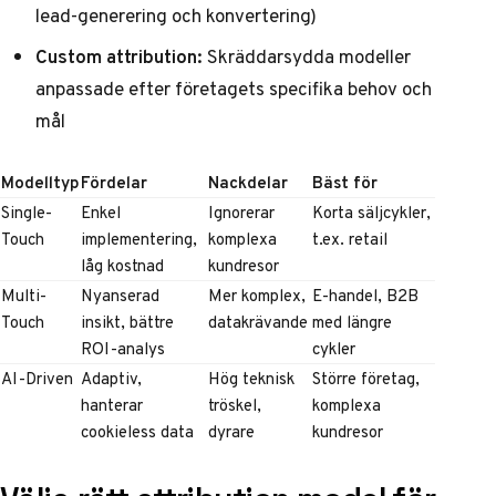
lead-generering och konvertering)
Custom attribution:
Skräddarsydda modeller
anpassade efter företagets specifika behov och
mål
Modelltyp
Fördelar
Nackdelar
Bäst för
Single-
Enkel
Ignorerar
Korta säljcykler,
Touch
implementering,
komplexa
t.ex. retail
låg kostnad
kundresor
Multi-
Nyanserad
Mer komplex,
E-handel, B2B
Touch
insikt, bättre
datakrävande
med längre
ROI-analys
cykler
AI-Driven
Adaptiv,
Hög teknisk
Större företag,
hanterar
tröskel,
komplexa
cookieless data
dyrare
kundresor