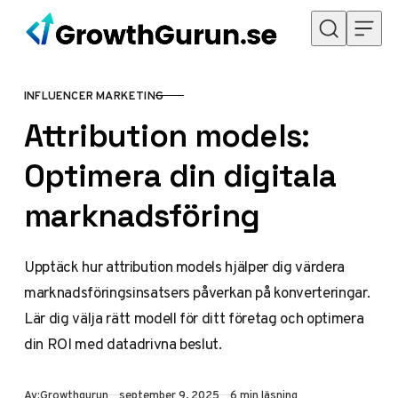
Hoppa till innehåll
INFLUENCER MARKETING
KATEGORI
Attribution models:
Optimera din digitala
marknadsföring
Upptäck hur attribution models hjälper dig värdera
marknadsföringsinsatsers påverkan på konverteringar.
Lär dig välja rätt modell för ditt företag och optimera
din ROI med datadrivna beslut.
Publicerad
Av:
Growthgurun
september 9, 2025
6 min läsning