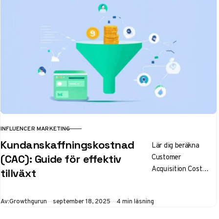
affär med
ansvarsfull
marknadsföring.
INFLUENCER MARKETING
KATEGORI
Kundanskaffningskostnad
Lär dig beräkna
Customer
(CAC): Guide för effektiv
Acquisition Cost
tillväxt
(CAC), se
branschjämförelser
Publicerad
Av:
Growthgurun
september 18, 2025
4 min läsning
och strategier för att
sänka dina