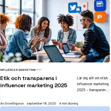
marknadsföring och
starkare varumärke
2025.
INFLUENCER MARKETING
KATEGORI
Etik och transparens i
Lär dig allt om etisk
influencer marketing
influencer marketing 2025
2025 – transparens,
trender och bästa
praxis för trovärdiga
Publicerad
Av:
Growthgurun
september 18, 2025
4 min läsning
samarbeten. Väx din