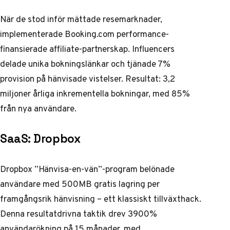
När de stod inför mättade resemarknader,
implementerade Booking.com performance-
finansierade affiliate-partnerskap. Influencers
delade unika bokningslänkar och tjänade 7%
provision på hänvisade vistelser. Resultat: 3,2
miljoner årliga inkrementella bokningar, med 85%
från nya användare.
SaaS: Dropbox
Dropbox
”Hänvisa-en-vän”-program belönade
användare med 500MB gratis lagring per
framgångsrik hänvisning – ett klassiskt tillväxthack.
Denna resultatdrivna taktik drev 3900%
användarökning på 15 månader, med