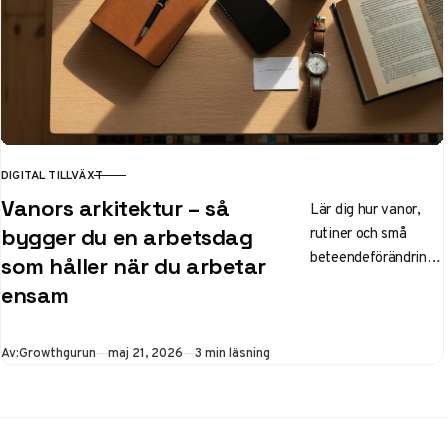
DIGITAL TILLVÄXT
KATEGORI
Vanors arkitektur – så
Lär dig hur vanor,
rutiner och små
bygger du en arbetsdag
beteendeförändringa
som håller när du arbetar
r kan skapa en mer
ensam
hållbar och
fokuserad arbetsdag
för dig som arbetar
Publicerad
Av:
Growthgurun
maj 21, 2026
3 min läsning
ensam eller
hemifrån.