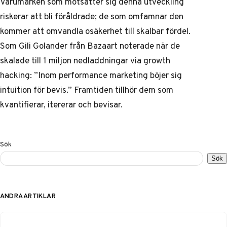
Varumärken som motsätter sig denna utveckling
riskerar att bli föråldrade; de som omfamnar den
kommer att omvandla osäkerhet till skalbar fördel.
Som Gili Golander från Bazaart noterade när de
skalade till 1 miljon nedladdningar via growth
hacking: ”Inom performance marketing böjer sig
intuition för bevis.” Framtiden tillhör dem som
kvantifierar, itererar och bevisar.
Sök
Sök
ANDRA ARTIKLAR