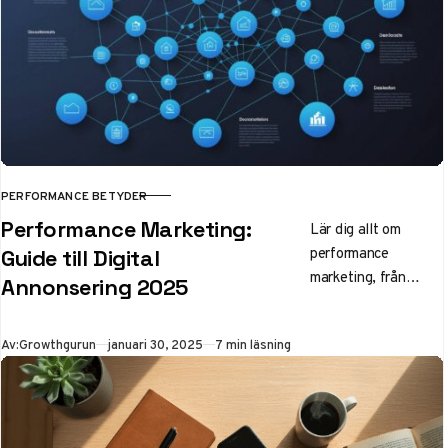
Performance i
näringslivet
Performance
marketing –
prestationsbaserad
…
PERFORMANCE BETYDER
KATEGORI
Performance Marketing:
Lär dig allt om
performance
Guide till Digital
marketing, från
Annonsering 2025
grunderna till
avancerade
Publicerad
Av:
Growthgurun
januari 30, 2025
7 min läsning
strategier. En
komplett guide för
digital
marknadsföring och
annonsering 2025.