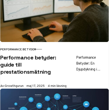
PERFORMANCE BETYDER
KATEGORI
Performance betyder:
Performance
Betyder: En
guide till
Djupdykning i
prestationsmätning
Prestationsmätning
och Marknadsföring
Publicerad
Av:
Growthgurun
maj 17, 2025
4 min läsning
Innehållsförteckning
Vad betyder
egentligen
”performance”?