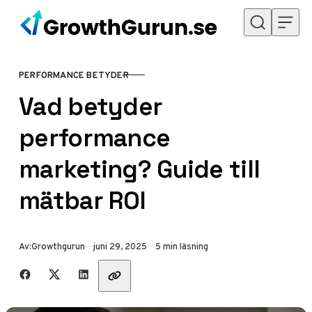
Hoppa till innehåll
PERFORMANCE BETYDER
KATEGORI
Vad betyder
performance
marketing? Guide till
mätbar ROI
Publicerad
Av:
Growthgurun
juni 29, 2025
5 min läsning
Dela med vänner