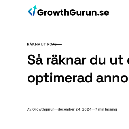
Hoppa till innehåll
RÄKNA UT ROAS
KATEGORI
Så räknar du ut 
optimerad anno
Publicerad
Av:
Growthgurun
december 24, 2024
7 min läsning