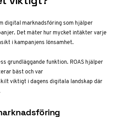
t viktigt?
m digital marknadsföring som hjälper
anjer. Det mäter hur mycket intäkter varje
insikt i kampanjens lönsamhet.
dess grundläggande funktion. ROAS hjälper
terar bäst
och var
lt viktigt i dagens digitala landskap där
.
 marknadsföring