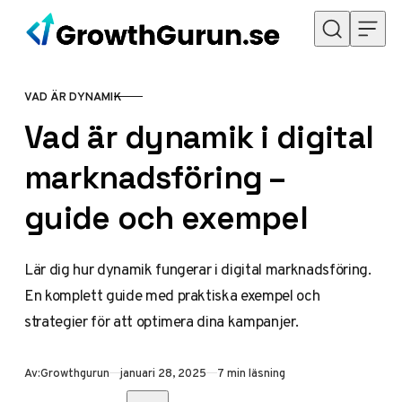
Hoppa till innehåll
VAD ÄR DYNAMIK
KATEGORI
Vad är dynamik i digital
marknadsföring –
guide och exempel
Lär dig hur dynamik fungerar i digital marknadsföring.
En komplett guide med praktiska exempel och
strategier för att optimera dina kampanjer.
Publicerad
Av:
Growthgurun
januari 28, 2025
7 min läsning
Dela med vänner