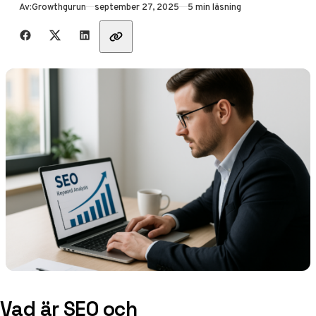
Publicerad
Av:
Growthgurun
september 27, 2025
5 min läsning
Dela med vänner
Vad är SEO och