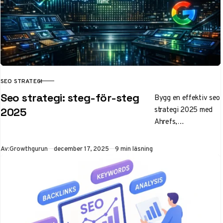
SEO STRATEGI
KATEGORI
Seo strategi: steg-för-steg
Bygg en effektiv seo
strategi 2025 med
2025
Ahrefs,
sökordsanalys,
klustring och
Publicerad
Av:
Growthgurun
december 17, 2025
9 min läsning
konkurrentluckor.
Steg-för-steg-guide
för högre ranking,
mer trafik och ROI.
Börja nu!