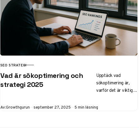
optimera idag!
SEO STRATEGI
KATEGORI
Vad är sökoptimering och
Upptäck vad
sökoptimering är,
strategi 2025
varför det är viktigt
för svenska företag
och hur du bygger en
Publicerad
Av:
Growthgurun
september 27, 2025
5 min läsning
effektiv SEO-
strategi 2025. Lär
dig tips för lokal
optimering, AI-