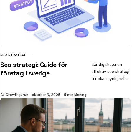
SEO STRATEGI
KATEGORI
Seo strategi: Guide för
Lär dig skapa en
effektiv seo strategi
företag i sverige
för ökad synlighet
och organisk trafik.
Steg-för-steg-guide
Publicerad
Av:
Growthgurun
oktober 9, 2025
5 min läsning
med
nyckelordsanalys,
trender för 2025 och
tips för svenska
företag – börja