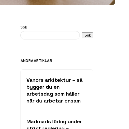
Sök
Sök
ANDRA ARTIKLAR
Vanors arkitektur – så
bygger du en
arbetsdag som håller
när du arbetar ensam
Marknadsföring under
strikt reglering –