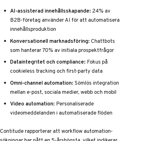
AI-assisterad innehållsskapande:
24% av
B2B-företag använder AI för att automatisera
innehållsproduktion
Konversationell marknadsföring:
Chattbots
som hanterar 70% av initiala prospektfrågor
Dataintegritet och compliance:
Fokus på
cookieless tracking och first-party data
Omni-channel automation:
Sömlös integration
mellan e-post, sociala medier, webb och mobil
Video automation:
Personaliserade
videomeddelanden i automatiserade flöden
Contitude rapporterar
att workflow automation-
sökningar har nått en 5-årshögsta, vilket indikerar