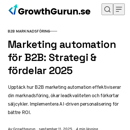
Hoppa till innehåll
B2B MARKNADSFÖRING
KATEGORI
Marketing automation
för B2B: Strategi &
fördelar 2025
Upptäck hur B2B marketing automation effektiviserar
din marknadsföring, ökar leadkvaliteten och förkortar
säljcykler. Implementera AI-driven personalisering för
bättre ROI.
Publicerad
Av:
Growthgurun
september 11, 2025
4 min läsning