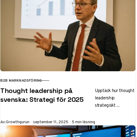
B2B MARKNADSFÖRING
KATEGORI
Thought leadership på
Upptäck hur thought
leadership
svenska: Strategi för 2025
strategiskt
implementeras på
svenska 2025.
Publicerad
Av:
Growthgurun
september 11, 2025
5 min läsning
Expertguide för
företag som vill