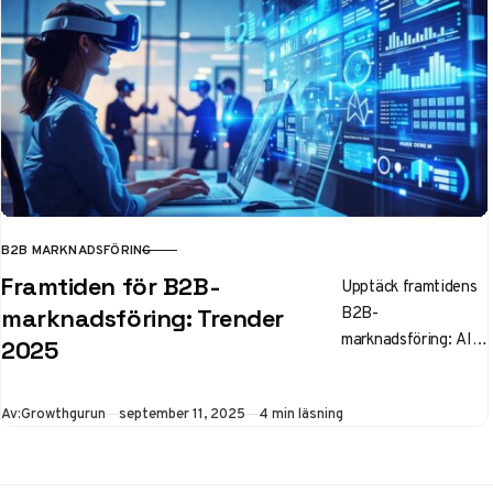
insikt och AI-
integration.
B2B MARKNADSFÖRING
KATEGORI
Framtiden för B2B-
Upptäck framtidens
B2B-
marknadsföring: Trender
marknadsföring: AI,
2025
hypersegmentering
och videostrategier
Publicerad
Av:
Growthgurun
september 11, 2025
4 min läsning
som revolutionerar
branschen 2025.
Experttips för