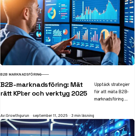
positionera sig som
kunskapsledare och
bygga förtroende.
B2B MARKNADSFÖRING
KATEGORI
B2B-marknadsföring: Mät
Upptäck strategier
för att mäta B2B-
rätt KPI:er och verktyg 2025
marknadsföring
2025 med nyckel-
KPI:er och moderna
Publicerad
Av:
Growthgurun
september 11, 2025
3 min läsning
analysverktyg. Lär
dig optimera ROI
med datadriven