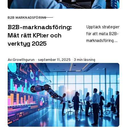
B2B MARKNADSFÖRING
KATEGORI
B2B-marknadsföring:
Upptäck strategier
för att mäta B2B-
Mät rätt KPI:er och
marknadsföring
verktyg 2025
2025 med nyckel-
KPI:er och
Publicerad
Av:
Growthgurun
september 11, 2025
3 min läsning
moderna
analysverktyg.
Lär dig optimera
ROI med
datadriven insikt
och AI-
integration.