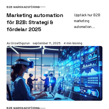
B2B MARKNADSFÖRING
KATEGORI
Marketing automation
Upptäck hur B2B
marketing
för B2B: Strategi &
automation
fördelar 2025
effektiviserar din
marknadsföring,
Publicerad
Av:
Growthgurun
september 11, 2025
4 min läsning
ökar
leadkvaliteten och
förkortar
säljcykler.
Implementera AI-
driven
personalisering
för bättre ROI.
B2B MARKNADSFÖRING