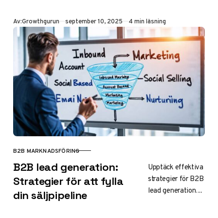
implementera
ABM-strategier
Publicerad
Av:
Growthgurun
september 10, 2025
4 min läsning
för högre ROI,
kortare säljcykler
och starkare
kundrelationer.
B2B MARKNADSFÖRING
KATEGORI
B2B lead generation:
Upptäck effektiva
strategier för B2B
Strategier för att fylla
lead generation
din säljpipeline
som hjälper dig
fylla din