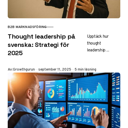
B2B MARKNADSFÖRING
KATEGORI
Thought leadership på
Upptäck hur
thought
svenska: Strategi för
leadership
2025
strategiskt
implementeras på
Publicerad
Av:
Growthgurun
september 11, 2025
5 min läsning
svenska 2025.
Expertguide för
företag som vill
positionera sig
som
kunskapsledare
och bygga
förtroende.