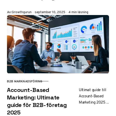
B2B e-handel
2025! Lär dig öka
Publicerad
Av:
Growthgurun
september 10, 2025
4 min läsning
din online-
försäljning med
AI-
personalisering,
optimerade
plattformar och
effektiv
prissättning.
Maximera din
digitala tillväxt.
B2B MARKNADSFÖRING
KATEGORI
Account-Based
Ultimat guide till
Account-Based
Marketing: Ultimate
Marketing 2025
guide för B2B-företag
för B2B-företag:
2025
lär dig