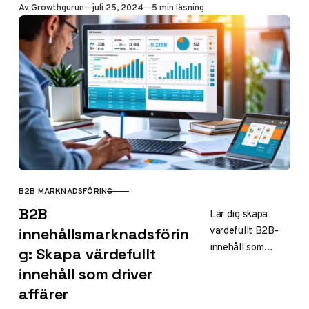
Publicerad
Av:
Growthgurun
juli 25, 2024
5 min läsning
säljpipeline med
kvalificerade
prospekt.
B2B MARKNADSFÖRING
KATEGORI
B2B
Lär dig skapa
värdefullt B2B-
innehållsmarknadsförin
innehåll som
g: Skapa värdefullt
engagerar
innehåll som driver
beslutsfattare och
affärer
driver affärer.