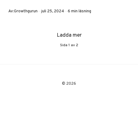
Från strategi till
mätning – en
Publicerad
Av:
Growthgurun
juli 25, 2024
6 min läsning
komplett guide.
Ladda mer
Sida
1
av
2
© 2026