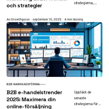
strategierna,
och strategier
trenderna och
statistiken för
Publicerad
Av:
Growthgurun
september 10, 2025
4 min läsning
B2B influencer
marketing 2025.
Lär dig
implementera
framgångsrika
samarbeten med
branschexperter
för ökad
trovärdighet och
ROI.
B2B MARKNADSFÖRING
KATEGORI
B2B e-handelstrender
Upptäck de
senaste
2025: Maximera din
strategierna för
online-försäljning