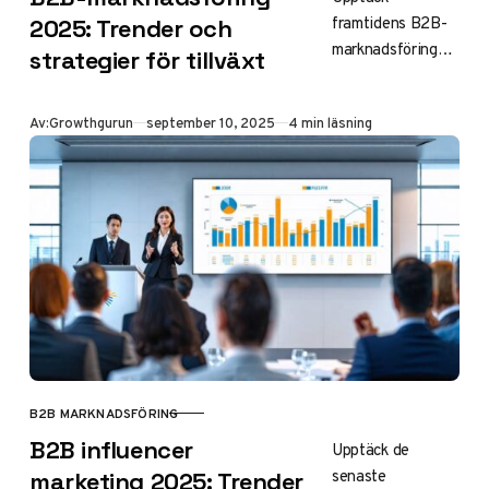
framtidens B2B-
2025: Trender och
marknadsföringstr
strategier för tillväxt
ender 2025 med
AI-driven
Publicerad
Av:
Growthgurun
september 10, 2025
4 min läsning
personalisering,
ABM och video-
first strategier för
att nå
företagskunder
effektivt och öka
ROI.
B2B MARKNADSFÖRING
KATEGORI
B2B influencer
Upptäck de
senaste
marketing 2025: Trender