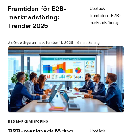
KATEGORI
Framtiden för B2B-
Upptäck
framtidens B2B-
marknadsföring:
marknadsföring:
Trender 2025
AI,
hypersegmenterin
Publicerad
Av:
Growthgurun
september 11, 2025
4 min läsning
g och
videostrategier
som
revolutionerar
branschen 2025.
Experttips för
kostnadseffektiv
digital
marknadsföring
som levererar
resultat.
B2B MARKNADSFÖRING
KATEGORI
B2B-marknadsföring
Upptäck