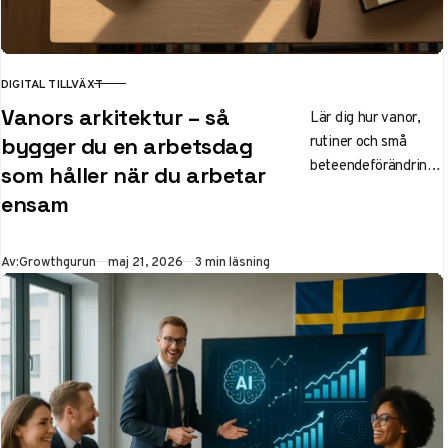
DIGITAL TILLVÄXT
KATEGORI
Vanors arkitektur – så
Lär dig hur vanor,
rutiner och små
bygger du en arbetsdag
beteendeförändringa
som håller när du arbetar
r kan skapa en mer
ensam
hållbar och
fokuserad arbetsdag
för dig som arbetar
Publicerad
Av:
Growthgurun
maj 21, 2026
3 min läsning
ensam eller
hemifrån.