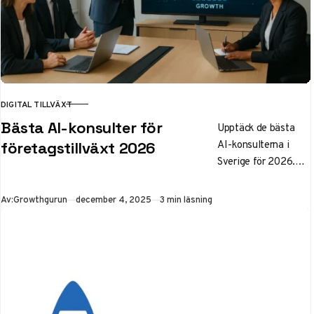
DIGITAL TILLVÄXT
KATEGORI
Bästa AI-konsulter för
Upptäck de bästa
AI-konsulterna i
företagstillväxt 2026
Sverige för 2026.
Rankning av topp 5
baserat på ROI,
Publicerad
Av:
Growthgurun
december 4, 2025
3 min läsning
GDPR-kompatibilitet
och tillväxt. Lär dig
hur du anlitar AI-
konsult för att
transformera ditt
företags
affärsprocesser och