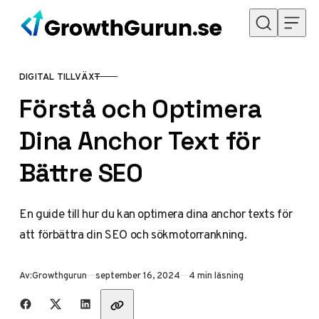
Hoppa till innehåll
DIGITAL TILLVÄXT
KATEGORI
Förstå och Optimera
Dina Anchor Text för
Bättre SEO
En guide till hur du kan optimera dina anchor texts för
att förbättra din SEO och sökmotorrankning.
Publicerad
Av:
Growthgurun
september 16, 2024
4 min läsning
Dela med vänner