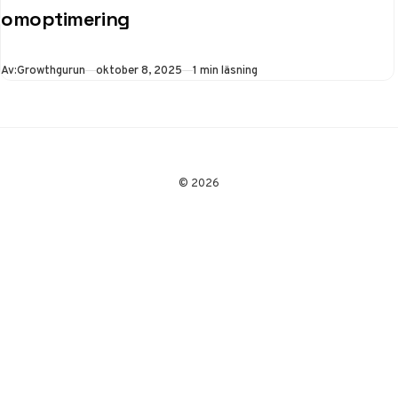
anpassar sig självt.
omoptimering
Raketseo.se lanserar
i dag en tjänst som…
Publicerad
Av:
Growthgurun
oktober 8, 2025
1 min läsning
© 2026