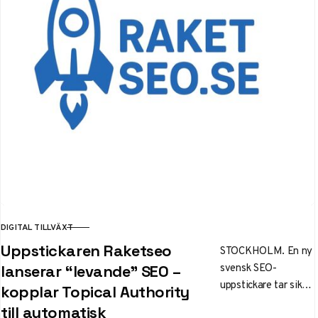
öka effektiviteten
med 20-30%.
DIGITAL TILLVÄXT
KATEGORI
Uppstickaren Raketseo
STOCKHOLM. En ny
svensk SEO-
lanserar “levande” SEO –
uppstickare tar sikte
kopplar Topical Authority
på innehåll som
till automatisk