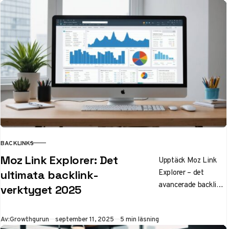
övervaka
konkurrenter och
hitta nya
länkbyggningsmöjlig
heter med
branschens ledande
verktyg.
BACKLINKS
KATEGORI
Moz Link Explorer: Det
Upptäck Moz Link
Explorer – det
ultimata backlink-
avancerade backlink-
verktyget 2025
verktyget för 2025.
Analysera din
Publicerad
Av:
Growthgurun
september 11, 2025
5 min läsning
länkprofil, jämför