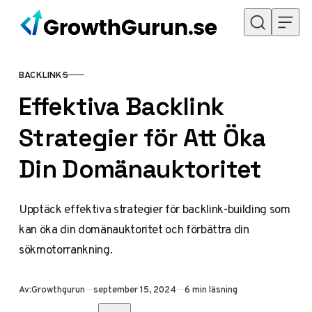
Hoppa till innehåll
BACKLINKS
KATEGORI
Effektiva Backlink
Strategier för Att Öka
Din Domänauktoritet
Upptäck effektiva strategier för backlink-building som
kan öka din domänauktoritet och förbättra din
sökmotorrankning.
Publicerad
Av:
Growthgurun
september 15, 2024
6 min läsning
Dela med vänner