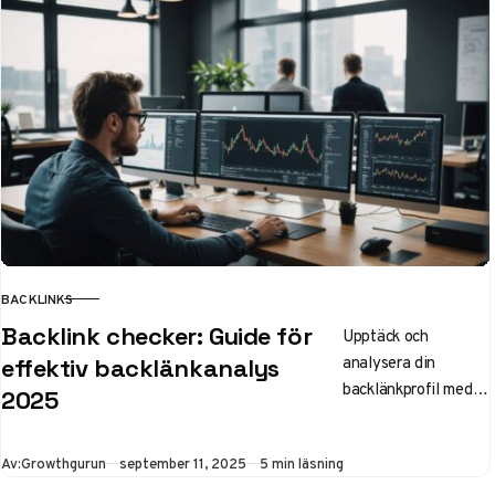
med konkurrenter
och förbättra din
SEO med unika
mätvärden som DA,
PA och Spam Score.
BACKLINKS
KATEGORI
Backlink checker: Guide för
Upptäck och
analysera din
effektiv backlänkanalys
backlänkprofil med
2025
rätt verktyg! Vår
guide visar hur du
Publicerad
Av:
Growthgurun
september 11, 2025
5 min läsning
förbättrar SEO och