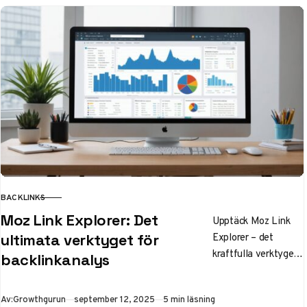
BACKLINKS
KATEGORI
Moz Link Explorer: Det
Upptäck Moz Link
Explorer – det
ultimata verktyget för
kraftfulla verktyget
backlinkanalys
för backlink-analys
2025. Analysera
Publicerad
Av:
Growthgurun
september 12, 2025
5 min läsning
länkprofiler,