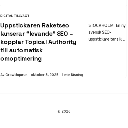
DIGITAL TILLVÄXT
KATEGORI
Uppstickaren Raketseo
STOCKHOLM. En ny
svensk SEO-
lanserar “levande” SEO –
uppstickare tar sikte
kopplar Topical Authority
på innehåll som
till automatisk
anpassar sig självt.
omoptimering
Raketseo.se lanserar
i dag en tjänst som…
Publicerad
Av:
Growthgurun
oktober 8, 2025
1 min läsning
© 2026