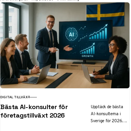
ensam eller
hemifrån.
DIGITAL TILLVÄXT
KATEGORI
Bästa AI-konsulter för
Upptäck de bästa
AI-konsulterna i
företagstillväxt 2026
Sverige för 2026.
Rankning av topp 5