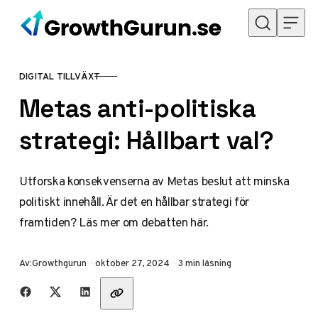
Hoppa till innehåll
DIGITAL TILLVÄXT
KATEGORI
Metas anti-politiska
strategi: Hållbart val?
Utforska konsekvenserna av Metas beslut att minska
politiskt innehåll. Är det en hållbar strategi för
framtiden? Läs mer om debatten här.
Publicerad
Av:
Growthgurun
oktober 27, 2024
3 min läsning
Dela med vänner