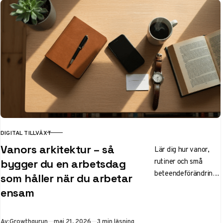
DIGITAL TILLVÄXT
KATEGORI
Vanors arkitektur – så
Lär dig hur vanor,
rutiner och små
bygger du en arbetsdag
beteendeförändringa
som håller när du arbetar
r kan skapa en mer
ensam
hållbar och
fokuserad arbetsdag
för dig som arbetar
Publicerad
Av:
Growthgurun
maj 21, 2026
3 min läsning