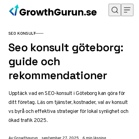
Hoppa till innehåll
SEO KONSULT
KATEGORI
Seo konsult göteborg:
guide och
rekommendationer
Upptäck vad en SEO-konsult i Göteborg kan göra för
ditt företag. Läs om tjänster, kostnader, val av konsult
vs byrå och effektiva strategier för lokal synlighet och
ökad trafik 2025.
Publicerad
Av:
Growthgurun
september 27, 2025
6 min läsning