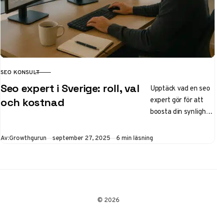
SEO KONSULT
KATEGORI
Seo expert i Sverige: roll, val
Upptäck vad en seo
expert gör för att
och kostnad
boosta din synlighet
på Google. Lär dig
välja rätt seo
Publicerad
Av:
Growthgurun
september 27, 2025
6 min läsning
konsult i Sverige,
med fokus på 2025-
trender som AI och
lokal optimering. Få
tips om kostnad, ROI
© 2026
och topp-experter i
Stockholm och