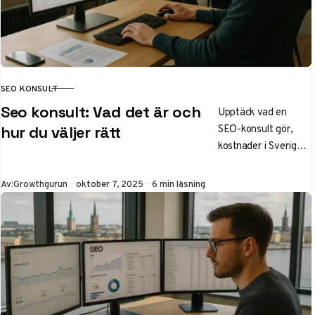
SEO KONSULT
KATEGORI
Seo konsult: Vad det är och
Upptäck vad en
SEO-konsult gör,
hur du väljer rätt
kostnader i Sverige,
frilans vs byrå och
regionala val som
Publicerad
Av:
Growthgurun
oktober 7, 2025
6 min läsning
Stockholm, Göteborg
och Malmö. Få tips
för att öka din
synlighet på Google
och driva mer
organisk trafik till
ditt företag.