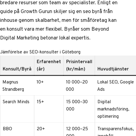
bredare resurser som team av specialister. Enligt en
guide på Growth Gurun skiljer sig en
seo byrå
från
inhouse genom skalbarhet, men för småföretag kan
en konsult vara mer flexibel. Byråer som Beyond
Digital Marketing betonar lokal expertis.
Jämförelse av SEO-konsulter i Göteborg
Erfarenhet
Prisintervall
Konsult/Byrå
(år)
(kr/mån)
Huvudtjänster
Magnus
10+
10 000–20
Lokal SEO, Google
Strandberg
000
Ads
Search Minds
15+
15 000–30
Digital
000
marknadsföring,
optimering
BBO
20+
12 000–25
Transparensfokus,
000
innehåll