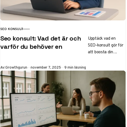
SEO KONSULT
KATEGORI
Seo konsult: Vad det är och
Upptäck vad en
SEO-konsult gör för
varför du behöver en
att boosta din
webbplats synlighet
på Google och Bing.
Publicerad
Av:
Growthgurun
november 7, 2025
9 min läsning
Lär dig välja rätt
expert i Sverige,
kostnader 2025,
trender som AI och
steg-för-steg
vägledning för
samarbete. Öka din
organiska trafik
effektivt!