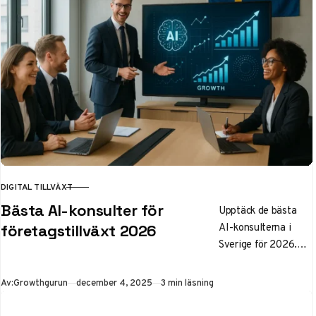
DIGITAL TILLVÄXT
KATEGORI
Bästa AI-konsulter för
Upptäck de bästa
AI-konsulterna i
företagstillväxt 2026
Sverige för 2026.
Rankning av topp 5
baserat på ROI,
Publicerad
Av:
Growthgurun
december 4, 2025
3 min läsning
GDPR-kompatibilitet
och tillväxt. Lär dig