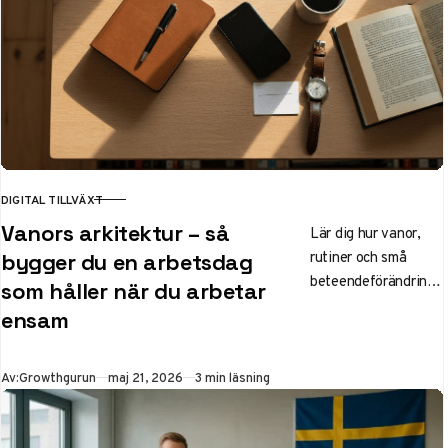
DIGITAL TILLVÄXT
KATEGORI
Vanors arkitektur – så
Lär dig hur vanor,
rutiner och små
bygger du en arbetsdag
beteendeförändringa
som håller när du arbetar
r kan skapa en mer
ensam
hållbar och
fokuserad arbetsdag
för dig som arbetar
Publicerad
Av:
Growthgurun
maj 21, 2026
3 min läsning
ensam eller
hemifrån.