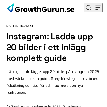
Hoppa till innehåll
DIGITAL TILLVÄXT
KATEGORI
Instagram: Ladda upp
20 bilder i ett inlägg –
komplett guide
Lär dig hur du lägger upp 20 bilder på Instagram 2025
med vår kompletta guide. Steg-för-steg instruktioner,
felsökning och tips för att maximera den nya
funktionen.
Publicerad
Av:
Growthgurun
september 16, 2025
5 min läsning