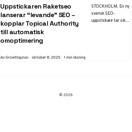
Uppstickaren Raketseo
STOCKHOLM. En ny
svensk SEO-
lanserar “levande” SEO –
uppstickare tar sikte
kopplar Topical Authority
på innehåll som
till automatisk
anpassar sig självt.
omoptimering
Raketseo.se lanserar
i dag en tjänst som…
Publicerad
Av:
Growthgurun
oktober 8, 2025
1 min läsning
© 2026