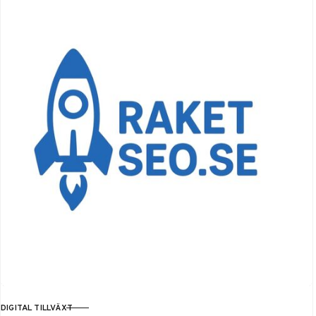
hur du anlitar AI-
konsult för att
transformera ditt
företags
affärsprocesser och
öka effektiviteten
med 20-30%.
DIGITAL TILLVÄXT
KATEGORI