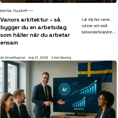
DIGITAL TILLVÄXT
KATEGORI
Vanors arkitektur – så
Lär dig hur vanor,
rutiner och små
bygger du en arbetsdag
beteendeförändringa
som håller när du arbetar
r kan skapa en mer
ensam
hållbar och
fokuserad arbetsdag
för dig som arbetar
Publicerad
Av:
Growthgurun
maj 21, 2026
3 min läsning
ensam eller
hemifrån.