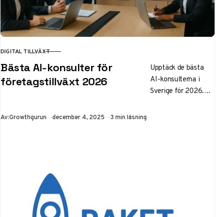
DIGITAL TILLVÄXT
KATEGORI
Bästa AI-konsulter för
Upptäck de bästa
AI-konsulterna i
företagstillväxt 2026
Sverige för 2026.
Rankning av topp 5
baserat på ROI,
Publicerad
Av:
Growthgurun
december 4, 2025
3 min läsning
GDPR-kompatibilitet
och tillväxt. Lär dig
hur du anlitar AI-
konsult för att
transformera ditt
företags
affärsprocesser och
öka effektiviteten