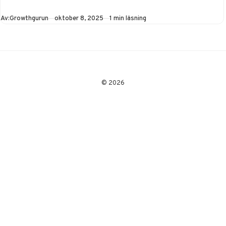
i dag en tjänst som…
Publicerad
Av:
Growthgurun
oktober 8, 2025
1 min läsning
© 2026