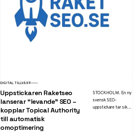
med 20-30%.
DIGITAL TILLVÄXT
KATEGORI
Uppstickaren Raketseo
STOCKHOLM. En ny
svensk SEO-
lanserar “levande” SEO –
uppstickare tar sikte
kopplar Topical Authority
på innehåll som
till automatisk
anpassar sig självt.
omoptimering
Raketseo.se lanserar