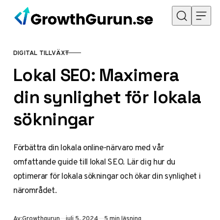
Hoppa till innehåll
DIGITAL TILLVÄXT
KATEGORI
Lokal SEO: Maximera
din synlighet för lokala
sökningar
Förbättra din lokala online-närvaro med vår
omfattande guide till lokal SEO. Lär dig hur du
optimerar för lokala sökningar och ökar din synlighet i
närområdet.
Publicerad
Av:
Growthgurun
juli 5, 2024
5 min läsning