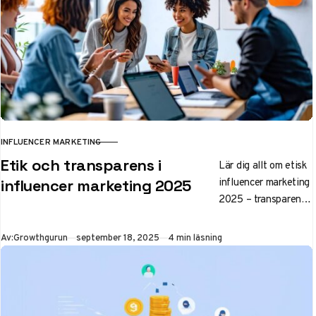
INFLUENCER MARKETING
KATEGORI
Etik och transparens i
Lär dig allt om etisk
influencer marketing
influencer marketing 2025
2025 – transparens,
trender och bästa
praxis för trovärdiga
Publicerad
Av:
Growthgurun
september 18, 2025
4 min läsning
samarbeten. Väx din
affär med
ansvarsfull
marknadsföring.