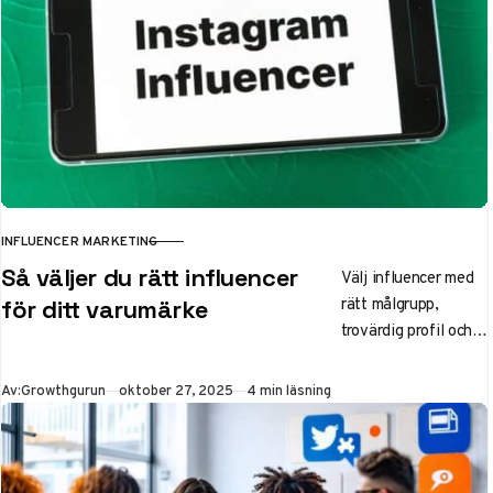
INFLUENCER MARKETING
KATEGORI
Så väljer du rätt influencer
Välj influencer med
rätt målgrupp,
för ditt varumärke
trovärdig profil och
prisvärd räckvidd –
nyckeln till effektiv
Publicerad
Av:
Growthgurun
oktober 27, 2025
4 min läsning
marknadsföring och
starkare varumärke
2025.