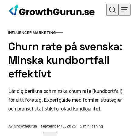
Hoppa till innehåll
INFLUENCER MARKETING
KATEGORI
Churn rate på svenska:
Minska kundbortfall
effektivt
Lär dig beräkna och minska churn rate (kundbortfall)
för ditt företag. Expertguide med formler, strategier
och branschstatistik för ökad kundlojalitet.
Publicerad
Av:
Growthgurun
september 13, 2025
5 min läsning
Dela med vänner