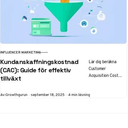
INFLUENCER MARKETING
KATEGORI
Kundanskaffningskostnad
Lär dig beräkna
Customer
(CAC): Guide för effektiv
Acquisition Cost
tillväxt
(CAC), se
branschjämförelser
Publicerad
Av:
Growthgurun
september 18, 2025
4 min läsning
och strategier för att
sänka dina
kundanskaffningskos
tnader under 2025
med aktuell statistik.