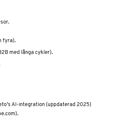
esor.
 fyra).
r B2B med långa cykler).
.
eto’s AI-integration (uppdaterad 2025)
be.com
).