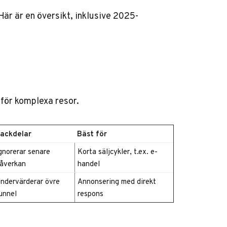
är är en översikt, inklusive 2025-
 för komplexa resor.
ackdelar
Bäst för
gnorerar senare
Korta säljcykler, t.ex. e-
åverkan
handel
ndervärderar övre
Annonsering med direkt
unnel
respons