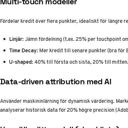
Multi-touch modeller
Fördelar kredit över flera punkter, idealiskt för längre r
Linjär
: Jämn fördelning (t.ex. 25% per touchpoint om
Time Decay
: Mer kredit till senare punkter (bra fö
U-shaped
: 40% till första och sista, 20% till mitten
Data-driven attribution med AI
Använder maskininlärning för dynamisk värdering. Mark
analyserar historisk data för 20% högre precision (
Ado