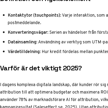
Kontaktytor (touchpoints)
: Varje interaktion, som 
postmeddelande.
Konverteringsvägar
: Serien av händelser från första
Datainsamling
: Användning av verktyg som UTM-para
Värdetilldelning
: Hur kredit fördelas mellan punkte
Varför är det viktigt 2025?
I dagens komplexa digitala landskap, där kunder rör sig 
attribution till att optimera budgetar och maximera ROI
använder 78% av marknadsförare AI för attribution, vilke
kampanjresultat (
Saleseffect.se
, 2025). Utan attributio