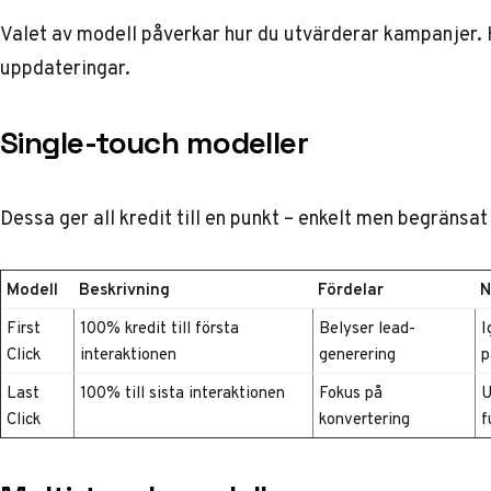
Valet av modell påverkar hur du utvärderar kampanjer. H
uppdateringar.
Single-touch modeller
Dessa ger all kredit till en punkt – enkelt men begränsat
Modell
Beskrivning
Fördelar
N
First
100% kredit till första
Belyser lead-
I
Click
interaktionen
generering
p
Last
100% till sista interaktionen
Fokus på
U
Click
konvertering
f