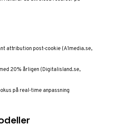
t attribution post-cookie (
A1media.se
,
 med 20% årligen (
Digitalisland.se
,
fokus på real-time anpassning
odeller