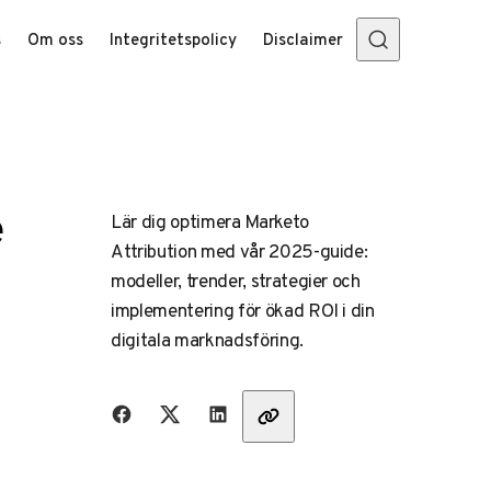
s
Om oss
Integritetspolicy
Disclaimer
e
Lär dig optimera Marketo
Attribution med vår 2025-guide:
modeller, trender, strategier och
implementering för ökad ROI i din
digitala marknadsföring.
Dela med vänner