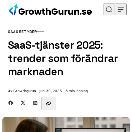
Hoppa till innehåll
SAAS BETYDER
KATEGORI
SaaS-tjänster 2025:
trender som förändrar
marknaden
Publicerad
Av:
Growthgurun
juni 30, 2025
8 min läsning
Dela med vänner