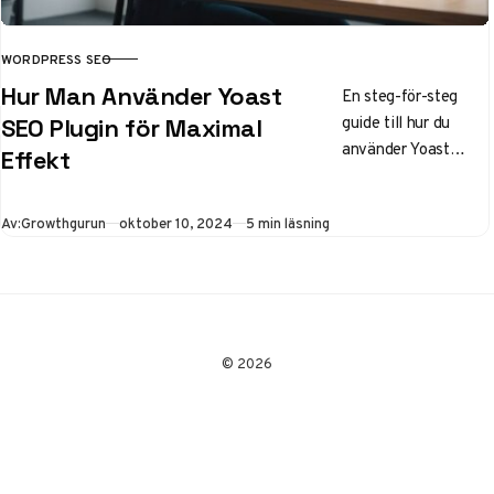
WORDPRESS SEO
KATEGORI
Hur Man Använder Yoast
En steg-för-steg
guide till hur du
SEO Plugin för Maximal
använder Yoast
Effekt
SEO-pluginet för att
förbättra din
Publicerad
Av:
Growthgurun
oktober 10, 2024
5 min läsning
webbplats SEO.
© 2026