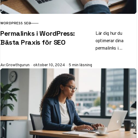
WORDPRESS SEO
KATEGORI
Permalinks i WordPress:
Lär dig hur du
optimerar dina
Bästa Praxis för SEO
permalinks i
WordPress för bättre
SEO och
Publicerad
Av:
Growthgurun
oktober 10, 2024
5 min läsning
användarupplevelse.