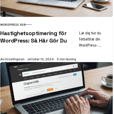
WORDPRESS SEO
KATEGORI
Hastighetsoptimering för
Lär dig hur du
förbättrar din
WordPress: Så Här Gör Du
WordPress-
webbplats hastighet
för bättre SEO och
Publicerad
Av:
Growthgurun
oktober 10, 2024
5 min läsning
användarupplevelse.