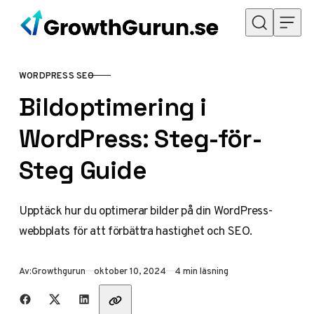
Hoppa till innehåll
WORDPRESS SEO
KATEGORI
Bildoptimering i
WordPress: Steg-för-
Steg Guide
Upptäck hur du optimerar bilder på din WordPress-
webbplats för att förbättra hastighet och SEO.
Publicerad
Av:
Growthgurun
oktober 10, 2024
4 min läsning
Dela med vänner